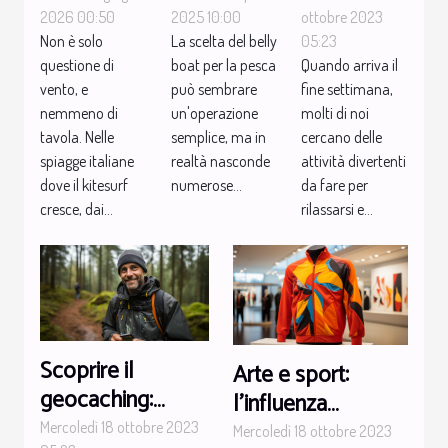
coperto
l’impatto
belly boat
ottobre 2023
2026 00:50
2025 10:00
05:23
Non è solo
La scelta del belly
per il fine
degli
ideale per
Quando arriva il
questione di
boat per la pesca
settimana
accessori
la pesca
fine settimana,
vento, e
può sembrare
scelti dai
molti di noi
nemmeno di
un'operazione
rider
cercano delle
tavola. Nelle
semplice, ma in
attività divertenti
esperti
spiagge italiane
realtà nasconde
da fare per
dove il kitesurf
numerose...
rilassarsi e...
cresce, dai...
Scoprire il
Arte e sport:
geocaching:
l'influenza
l'esplorazione
dell'arte
Mercoledì 18 ottobre 2023
Mercoledì 18 ottobre 2023