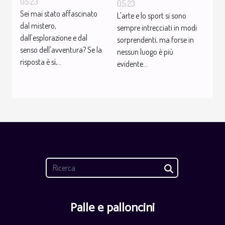
che diventa sport
05:23
nell'abbigliamento
05:23
Sei mai stato affascinato
L'arte e lo sport si sono
sportivo
dal mistero,
sempre intrecciati in modi
dall'esplorazione e dal
sorprendenti, ma forse in
senso dell'avventura? Se la
nessun luogo è più
risposta è sì,...
evidente...
Palle e palloncini