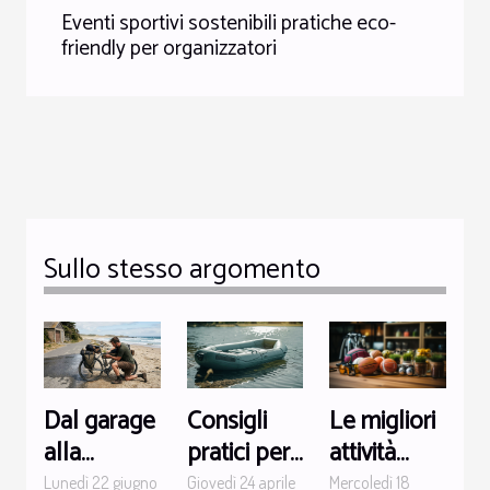
Eventi sportivi sostenibili pratiche eco-
friendly per organizzatori
Sullo stesso argomento
Le migliori
Dal garage
Consigli
attività
alla
pratici per
sportive al
spiaggia:
scegliere il
Mercoledì 18
Lunedì 22 giugno
Giovedì 24 aprile